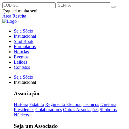
Esqueci minha senha
Área Restrita
Seja Sócio
Institucional
Stud Book
Formulários
Notícias
Eventos
Leilões
Contatos
Seja Sócio
Institucional
Associação
História
Estatuto
Regimento Eleitoral
Técnicos
Diretoria
Presidentes
Colaboradores
Outras Associações
Símbolos
Núcleos
Seja um Associado