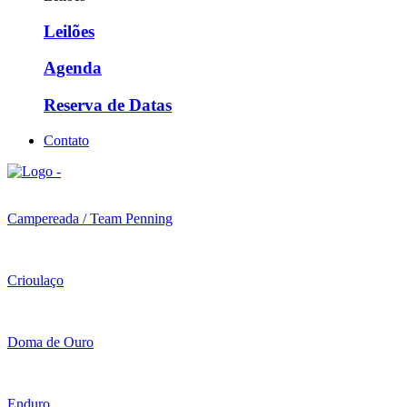
Leilões
Agenda
Reserva de Datas
Contato
Campereada / Team Penning
Crioulaço
Doma de Ouro
Enduro