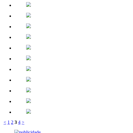
<
1
2
3
4
>