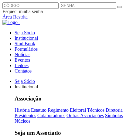
Esqueci minha senha
Área Restrita
Seja Sócio
Institucional
Stud Book
Formulários
Notícias
Eventos
Leilões
Contatos
Seja Sócio
Institucional
Associação
História
Estatuto
Regimento Eleitoral
Técnicos
Diretoria
Presidentes
Colaboradores
Outras Associações
Símbolos
Núcleos
Seja um Associado