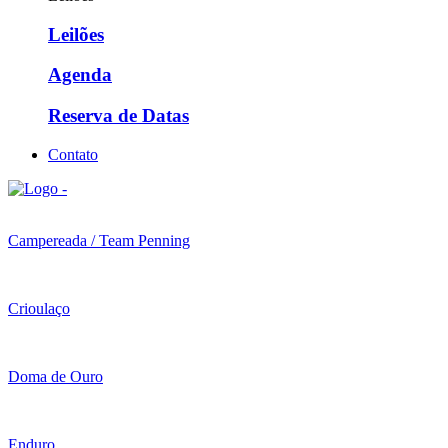
Leilões
Agenda
Reserva de Datas
Contato
Campereada / Team Penning
Crioulaço
Doma de Ouro
Enduro