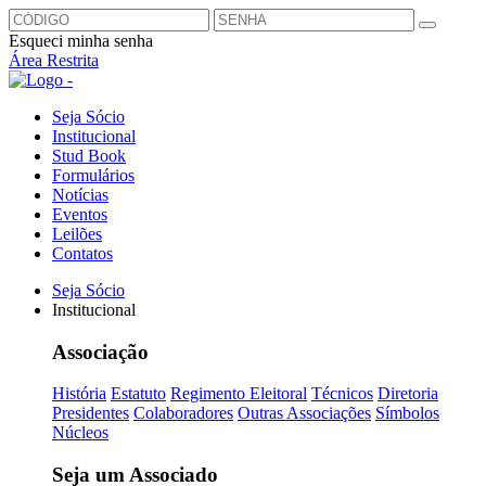
Esqueci minha senha
Área Restrita
Seja Sócio
Institucional
Stud Book
Formulários
Notícias
Eventos
Leilões
Contatos
Seja Sócio
Institucional
Associação
História
Estatuto
Regimento Eleitoral
Técnicos
Diretoria
Presidentes
Colaboradores
Outras Associações
Símbolos
Núcleos
Seja um Associado