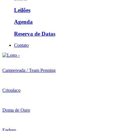
Leilões
Agenda
Reserva de Datas
Contato
Campereada / Team Penning
Crioulaço
Doma de Ouro
Enduro