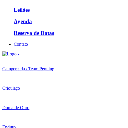
Leilões
Agenda
Reserva de Datas
Contato
Campereada / Team Penning
Crioulaço
Doma de Ouro
Enduro