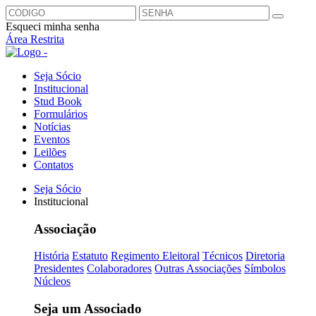
Esqueci minha senha
Área Restrita
Seja Sócio
Institucional
Stud Book
Formulários
Notícias
Eventos
Leilões
Contatos
Seja Sócio
Institucional
Associação
História
Estatuto
Regimento Eleitoral
Técnicos
Diretoria
Presidentes
Colaboradores
Outras Associações
Símbolos
Núcleos
Seja um Associado