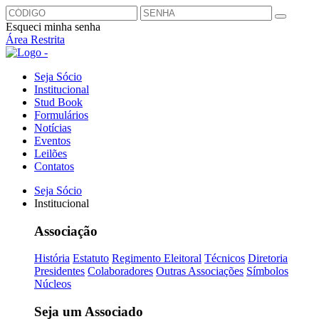
Esqueci minha senha
Área Restrita
Seja Sócio
Institucional
Stud Book
Formulários
Notícias
Eventos
Leilões
Contatos
Seja Sócio
Institucional
Associação
História
Estatuto
Regimento Eleitoral
Técnicos
Diretoria
Presidentes
Colaboradores
Outras Associações
Símbolos
Núcleos
Seja um Associado