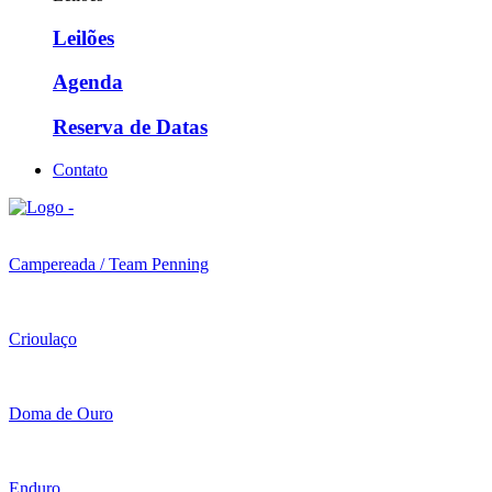
Leilões
Agenda
Reserva de Datas
Contato
Campereada / Team Penning
Crioulaço
Doma de Ouro
Enduro