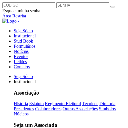
Esqueci minha senha
Área Restrita
Seja Sócio
Institucional
Stud Book
Formulários
Notícias
Eventos
Leilões
Contatos
Seja Sócio
Institucional
Associação
História
Estatuto
Regimento Eleitoral
Técnicos
Diretoria
Presidentes
Colaboradores
Outras Associações
Símbolos
Núcleos
Seja um Associado