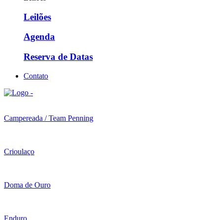
Leilões
Agenda
Reserva de Datas
Contato
Campereada / Team Penning
Crioulaço
Doma de Ouro
Enduro