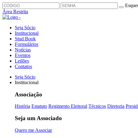
Esquec
Área Restrita
Seja Sócio
Institucional
Stud Book
Formulários
Notícias
Eventos
Leilões
Contatos
Seja Sócio
Institucional
Associação
História
Estatuto
Regimento Eleitoral
Técnicos
Diretoria
Presid
Seja um Associado
Quero me Associar