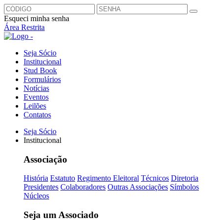
Esqueci minha senha
Área Restrita
Seja Sócio
Institucional
Stud Book
Formulários
Notícias
Eventos
Leilões
Contatos
Seja Sócio
Institucional
Associação
História
Estatuto
Regimento Eleitoral
Técnicos
Diretoria
Presidentes
Colaboradores
Outras Associações
Símbolos
Núcleos
Seja um Associado