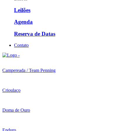
Leilões
Agenda
Reserva de Datas
Contato
Campereada / Team Penning
Crioulaço
Doma de Ouro
Enduro