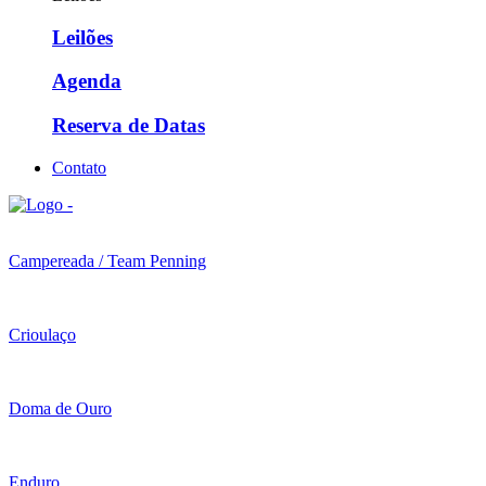
Leilões
Agenda
Reserva de Datas
Contato
Campereada / Team Penning
Crioulaço
Doma de Ouro
Enduro