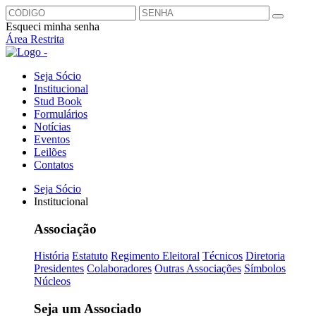
Esqueci minha senha
Área Restrita
Seja Sócio
Institucional
Stud Book
Formulários
Notícias
Eventos
Leilões
Contatos
Seja Sócio
Institucional
Associação
História
Estatuto
Regimento Eleitoral
Técnicos
Diretoria
Presidentes
Colaboradores
Outras Associações
Símbolos
Núcleos
Seja um Associado