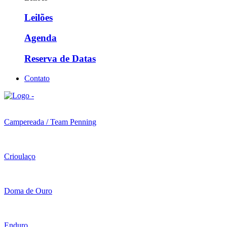
Leilões
Agenda
Reserva de Datas
Contato
Campereada / Team Penning
Crioulaço
Doma de Ouro
Enduro