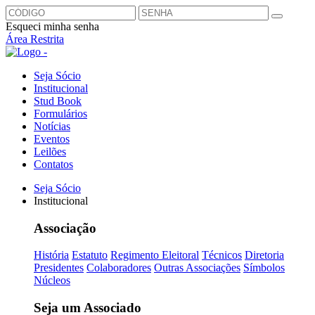
Esqueci minha senha
Área Restrita
Seja Sócio
Institucional
Stud Book
Formulários
Notícias
Eventos
Leilões
Contatos
Seja Sócio
Institucional
Associação
História
Estatuto
Regimento Eleitoral
Técnicos
Diretoria
Presidentes
Colaboradores
Outras Associações
Símbolos
Núcleos
Seja um Associado