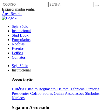
Esqueci minha senha
Área Restrita
Seja Sócio
Institucional
Stud Book
Formulários
Notícias
Eventos
Leilões
Contatos
Seja Sócio
Institucional
Associação
História
Estatuto
Regimento Eleitoral
Técnicos
Diretoria
Presidentes
Colaboradores
Outras Associações
Símbolos
Núcleos
Seja um Associado