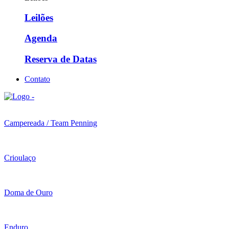
Leilões
Agenda
Reserva de Datas
Contato
Campereada / Team Penning
Crioulaço
Doma de Ouro
Enduro