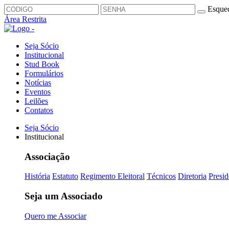
Esquec
Área Restrita
Seja Sócio
Institucional
Stud Book
Formulários
Notícias
Eventos
Leilões
Contatos
Seja Sócio
Institucional
Associação
História
Estatuto
Regimento Eleitoral
Técnicos
Diretoria
Presid
Seja um Associado
Quero me Associar