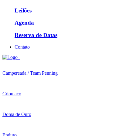
Leilões
Agenda
Reserva de Datas
Contato
Campereada / Team Penning
Crioulaço
Doma de Ouro
Enduro