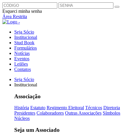
Esqueci minha senha
Área Restrita
Seja Sócio
Institucional
Stud Book
Formulários
Notícias
Eventos
Leilões
Contatos
Seja Sócio
Institucional
Associação
História
Estatuto
Regimento Eleitoral
Técnicos
Diretoria
Presidentes
Colaboradores
Outras Associações
Símbolos
Núcleos
Seja um Associado