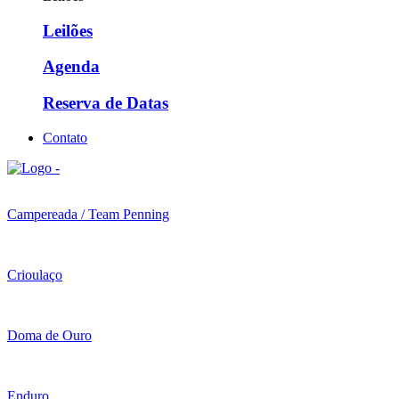
Leilões
Agenda
Reserva de Datas
Contato
Campereada / Team Penning
Crioulaço
Doma de Ouro
Enduro