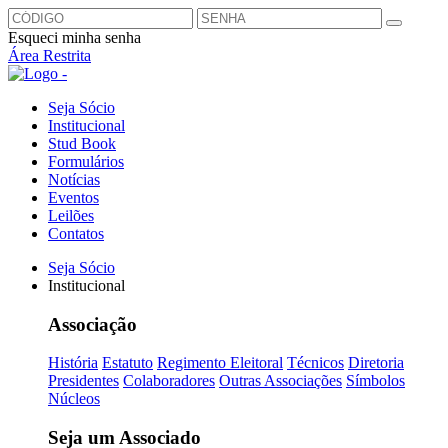
Esqueci minha senha
Área Restrita
Seja Sócio
Institucional
Stud Book
Formulários
Notícias
Eventos
Leilões
Contatos
Seja Sócio
Institucional
Associação
História
Estatuto
Regimento Eleitoral
Técnicos
Diretoria
Presidentes
Colaboradores
Outras Associações
Símbolos
Núcleos
Seja um Associado