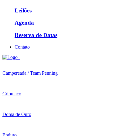
Leilões
Agenda
Reserva de Datas
Contato
Campereada / Team Penning
Crioulaço
Doma de Ouro
Enduro