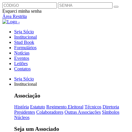
Esqueci minha senha
Área Restrita
Seja Sócio
Institucional
Stud Book
Formulários
Notícias
Eventos
Leilões
Contatos
Seja Sócio
Institucional
Associação
História
Estatuto
Regimento Eleitoral
Técnicos
Diretoria
Presidentes
Colaboradores
Outras Associações
Símbolos
Núcleos
Seja um Associado