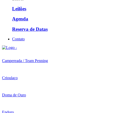
Leilões
Agenda
Reserva de Datas
Contato
Campereada / Team Penning
Crioulaço
Doma de Ouro
Enduro