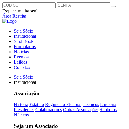
Esqueci minha senha
Área Restrita
Seja Sócio
Institucional
Stud Book
Formulários
Notícias
Eventos
Leilões
Contatos
Seja Sócio
Institucional
Associação
História
Estatuto
Regimento Eleitoral
Técnicos
Diretoria
Presidentes
Colaboradores
Outras Associações
Símbolos
Núcleos
Seja um Associado