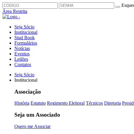
Esquec
Área Restrita
Seja Sócio
Institucional
Stud Book
Formulários
Notícias
Eventos
Leilões
Contatos
Seja Sócio
Institucional
Associação
História
Estatuto
Regimento Eleitoral
Técnicos
Diretoria
Presid
Seja um Associado
Quero me Associar