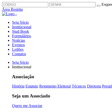
Esquec
Área Restrita
Seja Sócio
Institucional
Stud Book
Formulários
Notícias
Eventos
Leilões
Contatos
Seja Sócio
Institucional
Associação
História
Estatuto
Regimento Eleitoral
Técnicos
Diretoria
Presid
Seja um Associado
Quero me Associar