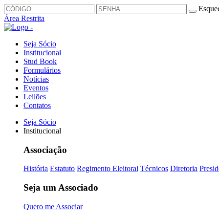
Esquec
Área Restrita
Seja Sócio
Institucional
Stud Book
Formulários
Notícias
Eventos
Leilões
Contatos
Seja Sócio
Institucional
Associação
História
Estatuto
Regimento Eleitoral
Técnicos
Diretoria
Presid
Seja um Associado
Quero me Associar