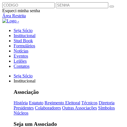
Esqueci minha senha
Área Restrita
Seja Sócio
Institucional
Stud Book
Formulários
Notícias
Eventos
Leilões
Contatos
Seja Sócio
Institucional
Associação
História
Estatuto
Regimento Eleitoral
Técnicos
Diretoria
Presidentes
Colaboradores
Outras Associações
Símbolos
Núcleos
Seja um Associado