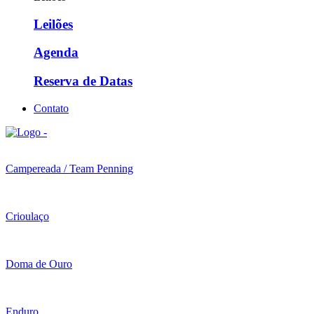
Leilões
Agenda
Reserva de Datas
Contato
Campereada / Team Penning
Crioulaço
Doma de Ouro
Enduro