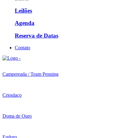
Leilões
Agenda
Reserva de Datas
Contato
Campereada / Team Penning
Crioulaço
Doma de Ouro
Enduro