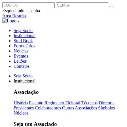
Esqueci minha senha
Área Restrita
Seja Sócio
Institucional
Stud Book
Formulários
Notícias
Eventos
Leilões
Contatos
Seja Sócio
Institucional
Associação
História
Estatuto
Regimento Eleitoral
Técnicos
Diretoria
Presidentes
Colaboradores
Outras Associações
Símbolos
Núcleos
Seja um Associado