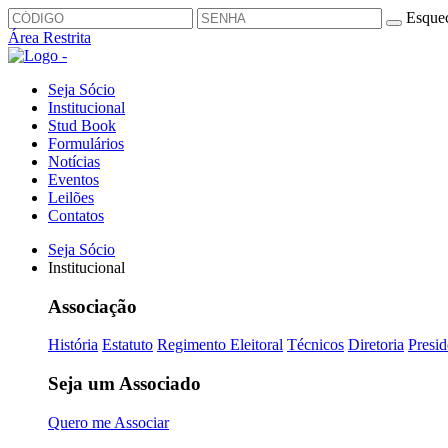
Esquec
Área Restrita
Seja Sócio
Institucional
Stud Book
Formulários
Notícias
Eventos
Leilões
Contatos
Seja Sócio
Institucional
Associação
História
Estatuto
Regimento Eleitoral
Técnicos
Diretoria
Presid
Seja um Associado
Quero me Associar