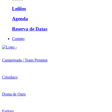
Leilões
Agenda
Reserva de Datas
Contato
Campereada / Team Penning
Crioulaço
Doma de Ouro
Enduro