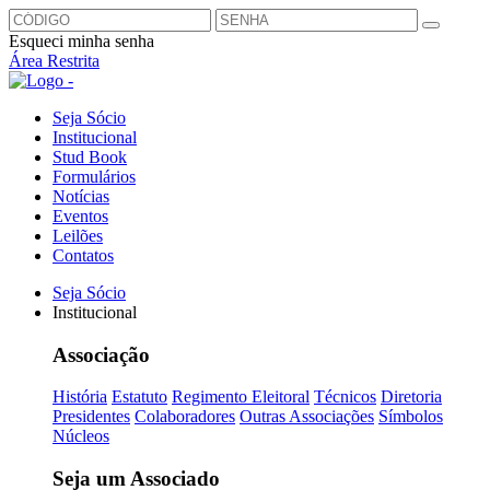
Esqueci minha senha
Área Restrita
Seja Sócio
Institucional
Stud Book
Formulários
Notícias
Eventos
Leilões
Contatos
Seja Sócio
Institucional
Associação
História
Estatuto
Regimento Eleitoral
Técnicos
Diretoria
Presidentes
Colaboradores
Outras Associações
Símbolos
Núcleos
Seja um Associado