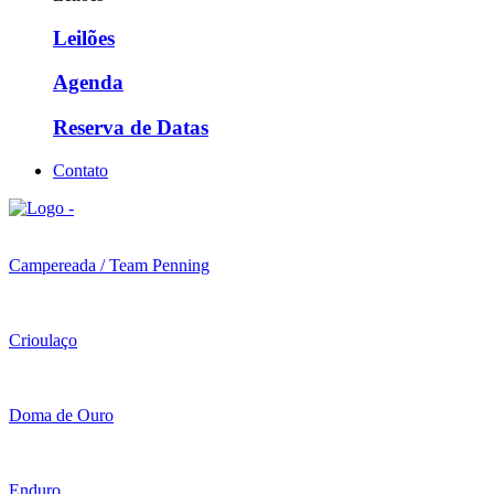
Leilões
Agenda
Reserva de Datas
Contato
Campereada / Team Penning
Crioulaço
Doma de Ouro
Enduro