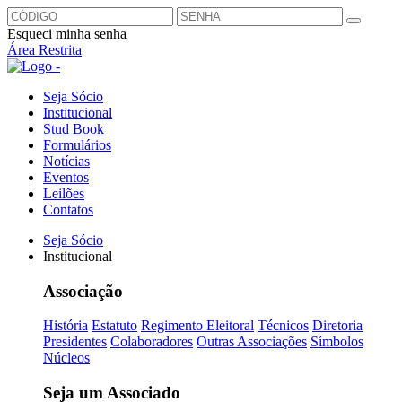
Esqueci minha senha
Área Restrita
Seja Sócio
Institucional
Stud Book
Formulários
Notícias
Eventos
Leilões
Contatos
Seja Sócio
Institucional
Associação
História
Estatuto
Regimento Eleitoral
Técnicos
Diretoria
Presidentes
Colaboradores
Outras Associações
Símbolos
Núcleos
Seja um Associado