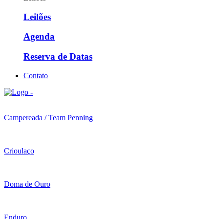
Leilões
Agenda
Reserva de Datas
Contato
Campereada / Team Penning
Crioulaço
Doma de Ouro
Enduro