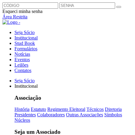
Esqueci minha senha
Área Restrita
Seja Sócio
Institucional
Stud Book
Formulários
Notícias
Eventos
Leilões
Contatos
Seja Sócio
Institucional
Associação
História
Estatuto
Regimento Eleitoral
Técnicos
Diretoria
Presidentes
Colaboradores
Outras Associações
Símbolos
Núcleos
Seja um Associado