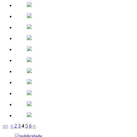
<<
<
2
3
4
5
6
>