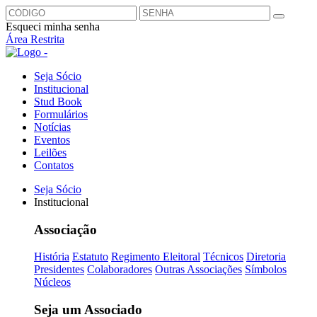
Esqueci minha senha
Área Restrita
Seja Sócio
Institucional
Stud Book
Formulários
Notícias
Eventos
Leilões
Contatos
Seja Sócio
Institucional
Associação
História
Estatuto
Regimento Eleitoral
Técnicos
Diretoria
Presidentes
Colaboradores
Outras Associações
Símbolos
Núcleos
Seja um Associado