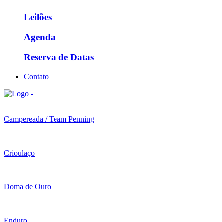
Leilões
Agenda
Reserva de Datas
Contato
Campereada / Team Penning
Crioulaço
Doma de Ouro
Enduro