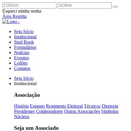
Esqueci minha senha
Área Restrita
Seja Sócio
Institucional
Stud Book
Formulários
Notícias
Eventos
Leilões
Contatos
Seja Sócio
Institucional
Associação
História
Estatuto
Regimento Eleitoral
Técnicos
Diretoria
Presidentes
Colaboradores
Outras Associações
Símbolos
Núcleos
Seja um Associado