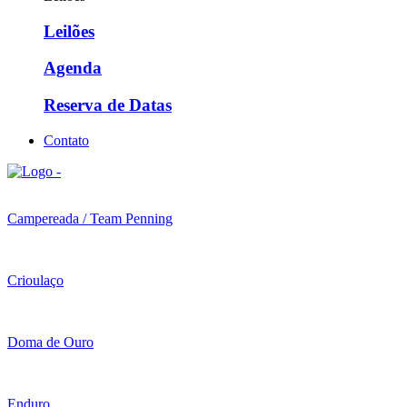
Leilões
Agenda
Reserva de Datas
Contato
Campereada / Team Penning
Crioulaço
Doma de Ouro
Enduro