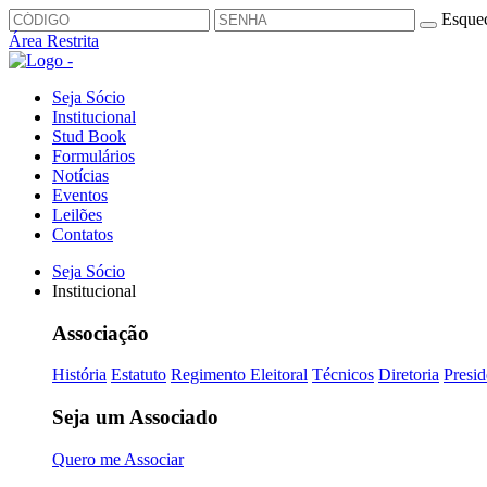
Esquec
Área Restrita
Seja Sócio
Institucional
Stud Book
Formulários
Notícias
Eventos
Leilões
Contatos
Seja Sócio
Institucional
Associação
História
Estatuto
Regimento Eleitoral
Técnicos
Diretoria
Presid
Seja um Associado
Quero me Associar