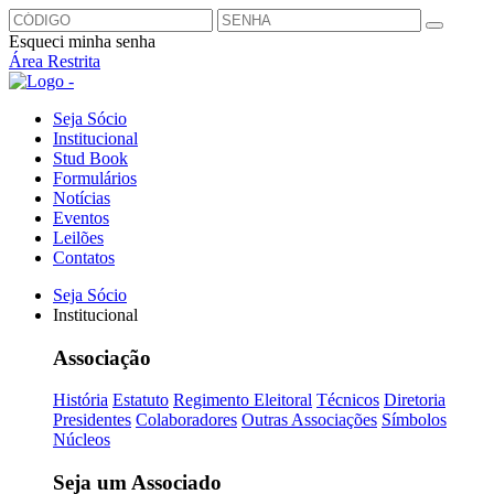
Esqueci minha senha
Área Restrita
Seja Sócio
Institucional
Stud Book
Formulários
Notícias
Eventos
Leilões
Contatos
Seja Sócio
Institucional
Associação
História
Estatuto
Regimento Eleitoral
Técnicos
Diretoria
Presidentes
Colaboradores
Outras Associações
Símbolos
Núcleos
Seja um Associado