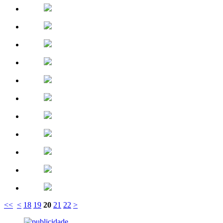
<<
<
18
19
20
21
22
>