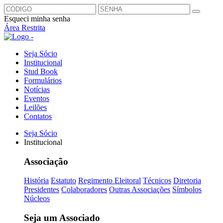
Esqueci minha senha
Área Restrita
Seja Sócio
Institucional
Stud Book
Formulários
Notícias
Eventos
Leilões
Contatos
Seja Sócio
Institucional
Associação
História
Estatuto
Regimento Eleitoral
Técnicos
Diretoria
Presidentes
Colaboradores
Outras Associações
Símbolos
Núcleos
Seja um Associado