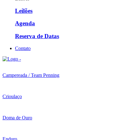
Leilões
Agenda
Reserva de Datas
Contato
Campereada / Team Penning
Crioulaço
Doma de Ouro
Enduro