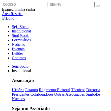
Esqueci minha senha
Área Restrita
Seja Sócio
Institucional
Stud Book
Formulários
Notícias
Eventos
Leilões
Contatos
Seja Sócio
Institucional
Associação
História
Estatuto
Regimento Eleitoral
Técnicos
Diretoria
Presidentes
Colaboradores
Outras Associações
Símbolos
Núcleos
Seja um Associado