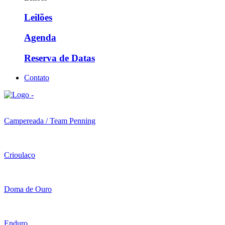
Leilões
Agenda
Reserva de Datas
Contato
Campereada / Team Penning
Crioulaço
Doma de Ouro
Enduro