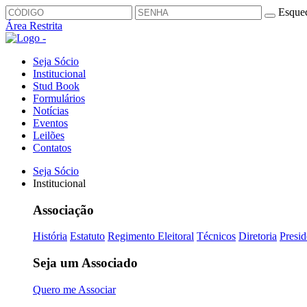
Esquec
Área Restrita
Seja Sócio
Institucional
Stud Book
Formulários
Notícias
Eventos
Leilões
Contatos
Seja Sócio
Institucional
Associação
História
Estatuto
Regimento Eleitoral
Técnicos
Diretoria
Presid
Seja um Associado
Quero me Associar