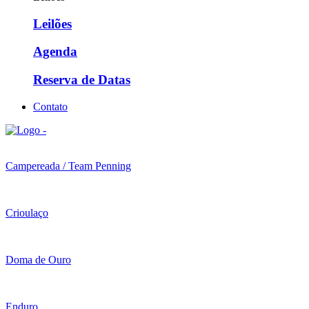
Leilões
Agenda
Reserva de Datas
Contato
Campereada / Team Penning
Crioulaço
Doma de Ouro
Enduro