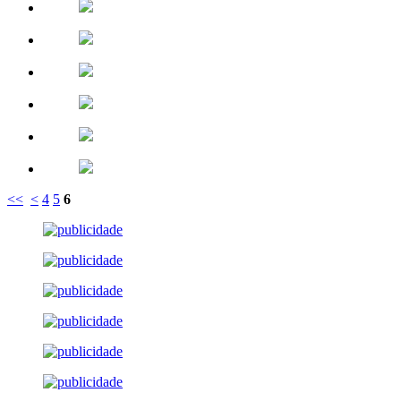
<<
<
4
5
6