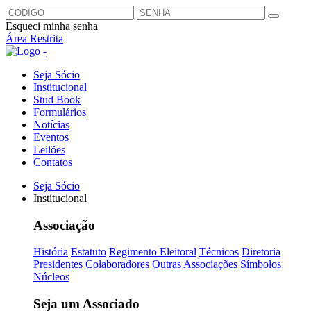
Esqueci minha senha
Área Restrita
Seja Sócio
Institucional
Stud Book
Formulários
Notícias
Eventos
Leilões
Contatos
Seja Sócio
Institucional
Associação
História
Estatuto
Regimento Eleitoral
Técnicos
Diretoria
Presidentes
Colaboradores
Outras Associações
Símbolos
Núcleos
Seja um Associado