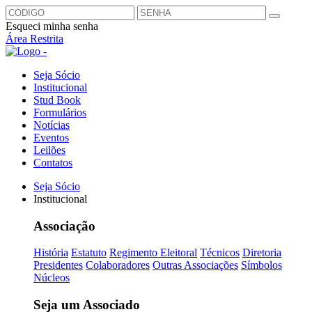
Esqueci minha senha
Área Restrita
Seja Sócio
Institucional
Stud Book
Formulários
Notícias
Eventos
Leilões
Contatos
Seja Sócio
Institucional
Associação
História
Estatuto
Regimento Eleitoral
Técnicos
Diretoria
Presidentes
Colaboradores
Outras Associações
Símbolos
Núcleos
Seja um Associado