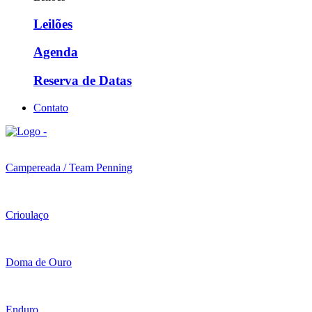
Leilões
Agenda
Reserva de Datas
Contato
Campereada / Team Penning
Crioulaço
Doma de Ouro
Enduro