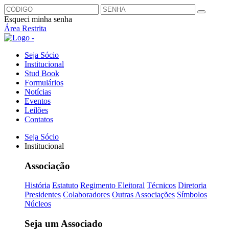
Esqueci minha senha
Área Restrita
Seja Sócio
Institucional
Stud Book
Formulários
Notícias
Eventos
Leilões
Contatos
Seja Sócio
Institucional
Associação
História
Estatuto
Regimento Eleitoral
Técnicos
Diretoria
Presidentes
Colaboradores
Outras Associações
Símbolos
Núcleos
Seja um Associado