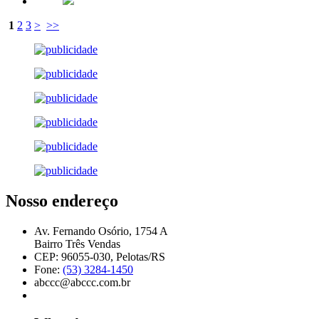
1
2
3
>
>>
Nosso endereço
Av. Fernando Osório, 1754 A
Bairro Três Vendas
CEP: 96055-030, Pelotas/RS
Fone:
(53) 3284-1450
abccc@abccc.com.br