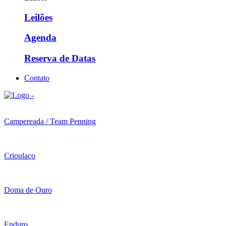
Leilões
Agenda
Reserva de Datas
Contato
Campereada / Team Penning
Crioulaço
Doma de Ouro
Enduro