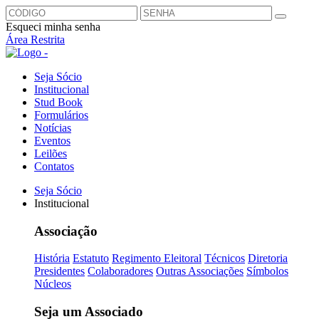
Esqueci minha senha
Área Restrita
Seja Sócio
Institucional
Stud Book
Formulários
Notícias
Eventos
Leilões
Contatos
Seja Sócio
Institucional
Associação
História
Estatuto
Regimento Eleitoral
Técnicos
Diretoria
Presidentes
Colaboradores
Outras Associações
Símbolos
Núcleos
Seja um Associado