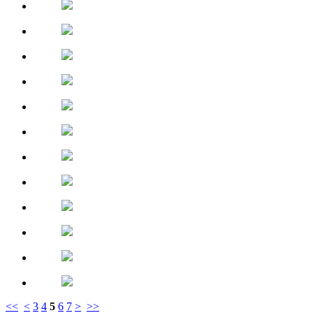
<<
<
3
4
5
6
7
>
>>