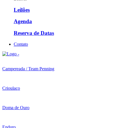
Leilões
Agenda
Reserva de Datas
Contato
Campereada / Team Penning
Crioulaço
Doma de Ouro
Enduro