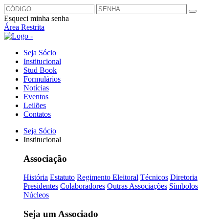
Esqueci minha senha
Área Restrita
Seja Sócio
Institucional
Stud Book
Formulários
Notícias
Eventos
Leilões
Contatos
Seja Sócio
Institucional
Associação
História
Estatuto
Regimento Eleitoral
Técnicos
Diretoria
Presidentes
Colaboradores
Outras Associações
Símbolos
Núcleos
Seja um Associado