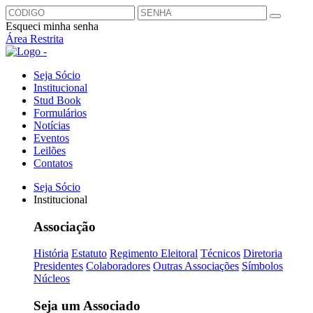
Esqueci minha senha
Área Restrita
Seja Sócio
Institucional
Stud Book
Formulários
Notícias
Eventos
Leilões
Contatos
Seja Sócio
Institucional
Associação
História
Estatuto
Regimento Eleitoral
Técnicos
Diretoria
Presidentes
Colaboradores
Outras Associações
Símbolos
Núcleos
Seja um Associado