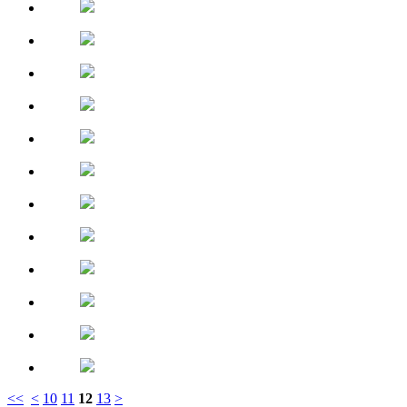
<<
<
10
11
12
13
>