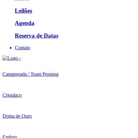
Leilões
Agenda
Reserva de Datas
Contato
Campereada / Team Penning
Crioulaço
Doma de Ouro
Enduro