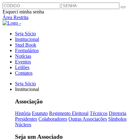
Esqueci minha senha
Área Restrita
Seja Sócio
Institucional
Stud Book
Formulários
Notícias
Eventos
Leilões
Contatos
Seja Sócio
Institucional
Associação
História
Estatuto
Regimento Eleitoral
Técnicos
Diretoria
Presidentes
Colaboradores
Outras Associações
Símbolos
Núcleos
Seja um Associado