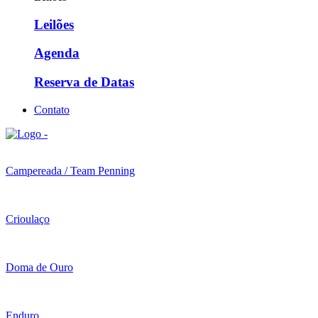
Leilões
Agenda
Reserva de Datas
Contato
Campereada / Team Penning
Crioulaço
Doma de Ouro
Enduro