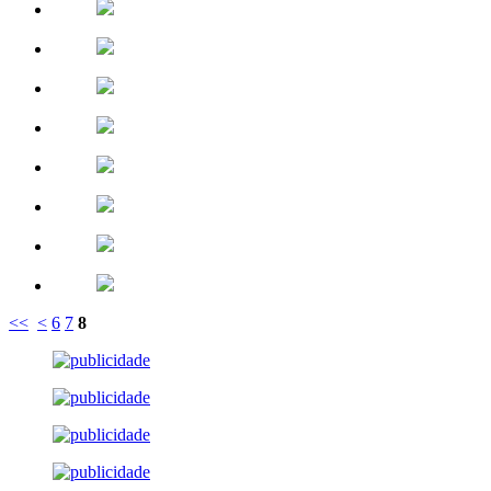
<<
<
6
7
8