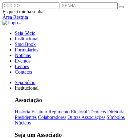
Esqueci minha senha
Área Restrita
Seja Sócio
Institucional
Stud Book
Formulários
Notícias
Eventos
Leilões
Contatos
Seja Sócio
Institucional
Associação
História
Estatuto
Regimento Eleitoral
Técnicos
Diretoria
Presidentes
Colaboradores
Outras Associações
Símbolos
Núcleos
Seja um Associado