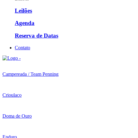
Leilões
Agenda
Reserva de Datas
Contato
Campereada / Team Penning
Crioulaço
Doma de Ouro
Enduro