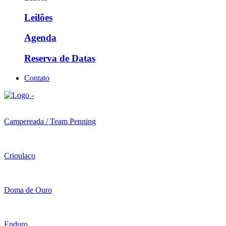
Leilões
Agenda
Reserva de Datas
Contato
Campereada / Team Penning
Crioulaço
Doma de Ouro
Enduro