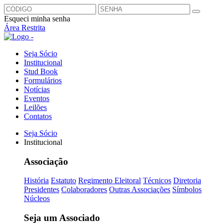
Esqueci minha senha
Área Restrita
Seja Sócio
Institucional
Stud Book
Formulários
Notícias
Eventos
Leilões
Contatos
Seja Sócio
Institucional
Associação
História
Estatuto
Regimento Eleitoral
Técnicos
Diretoria
Presidentes
Colaboradores
Outras Associações
Símbolos
Núcleos
Seja um Associado