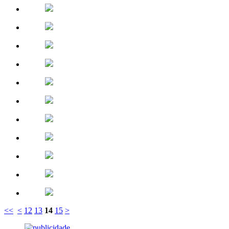
<<
<
12
13
14
15
>