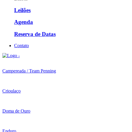
Leilões
Agenda
Reserva de Datas
Contato
Campereada / Team Penning
Crioulaço
Doma de Ouro
Enduro