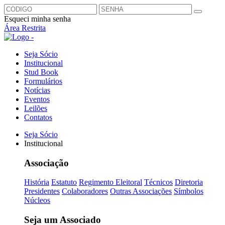
Esqueci minha senha
Área Restrita
Seja Sócio
Institucional
Stud Book
Formulários
Notícias
Eventos
Leilões
Contatos
Seja Sócio
Institucional
Associação
História
Estatuto
Regimento Eleitoral
Técnicos
Diretoria
Presidentes
Colaboradores
Outras Associações
Símbolos
Núcleos
Seja um Associado