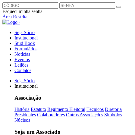
Esqueci minha senha
Área Restrita
Seja Sócio
Institucional
Stud Book
Formulários
Notícias
Eventos
Leilões
Contatos
Seja Sócio
Institucional
Associação
História
Estatuto
Regimento Eleitoral
Técnicos
Diretoria
Presidentes
Colaboradores
Outras Associações
Símbolos
Núcleos
Seja um Associado