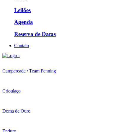
Leilões
Agenda
Reserva de Datas
Contato
Campereada / Team Penning
Crioulaço
Doma de Ouro
Enduro