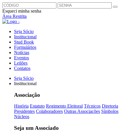
Esqueci minha senha
Área Restrita
Seja Sócio
Institucional
Stud Book
Formulários
Notícias
Eventos
Leilões
Contatos
Seja Sócio
Institucional
Associação
História
Estatuto
Regimento Eleitoral
Técnicos
Diretoria
Presidentes
Colaboradores
Outras Associações
Símbolos
Núcleos
Seja um Associado