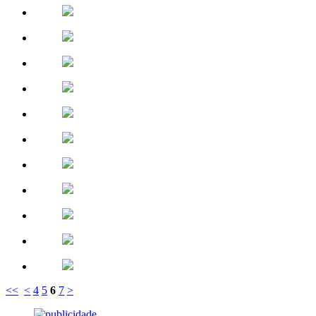
<<
<
4
5
6
7
>