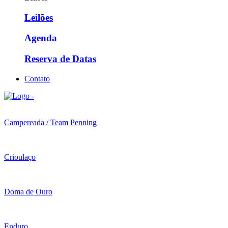
Leilões
Agenda
Reserva de Datas
Contato
Campereada / Team Penning
Crioulaço
Doma de Ouro
Enduro