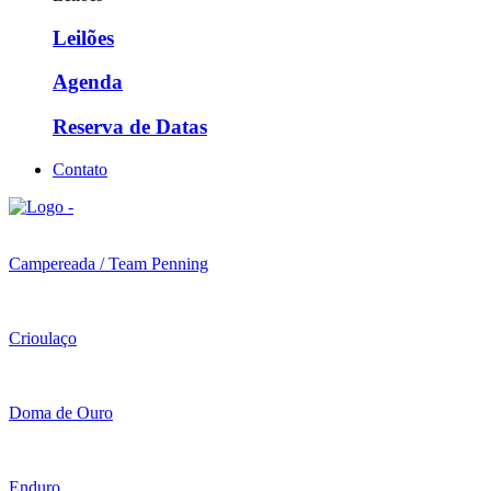
Leilões
Agenda
Reserva de Datas
Contato
Campereada / Team Penning
Crioulaço
Doma de Ouro
Enduro