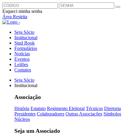
Esqueci minha senha
Área Restrita
Seja Sócio
Institucional
Stud Book
Formulários
Notícias
Eventos
Leilões
Contatos
Seja Sócio
Institucional
Associação
História
Estatuto
Regimento Eleitoral
Técnicos
Diretoria
Presidentes
Colaboradores
Outras Associações
Símbolos
Núcleos
Seja um Associado