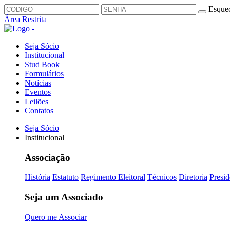
Esquec
Área Restrita
Seja Sócio
Institucional
Stud Book
Formulários
Notícias
Eventos
Leilões
Contatos
Seja Sócio
Institucional
Associação
História
Estatuto
Regimento Eleitoral
Técnicos
Diretoria
Presid
Seja um Associado
Quero me Associar