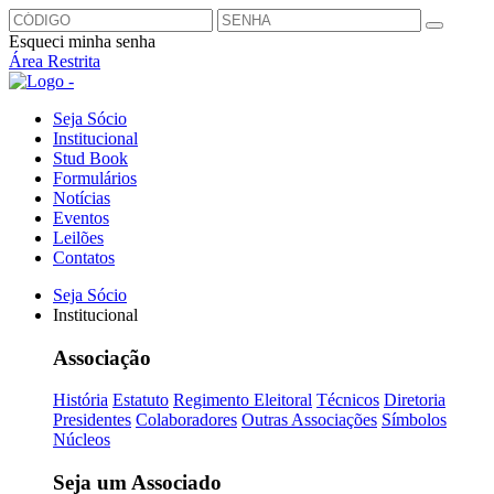
Esqueci minha senha
Área Restrita
Seja Sócio
Institucional
Stud Book
Formulários
Notícias
Eventos
Leilões
Contatos
Seja Sócio
Institucional
Associação
História
Estatuto
Regimento Eleitoral
Técnicos
Diretoria
Presidentes
Colaboradores
Outras Associações
Símbolos
Núcleos
Seja um Associado