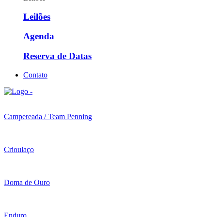
Leilões
Agenda
Reserva de Datas
Contato
Campereada / Team Penning
Crioulaço
Doma de Ouro
Enduro