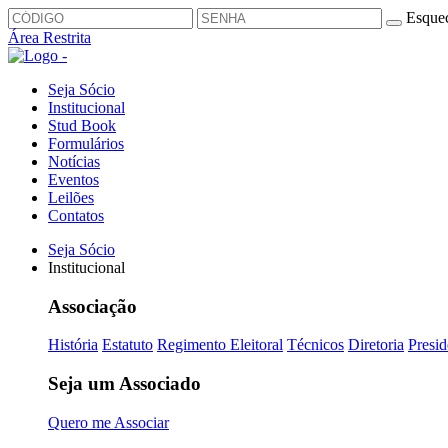
Esquec
Área Restrita
Seja Sócio
Institucional
Stud Book
Formulários
Notícias
Eventos
Leilões
Contatos
Seja Sócio
Institucional
Associação
História
Estatuto
Regimento Eleitoral
Técnicos
Diretoria
Presid
Seja um Associado
Quero me Associar