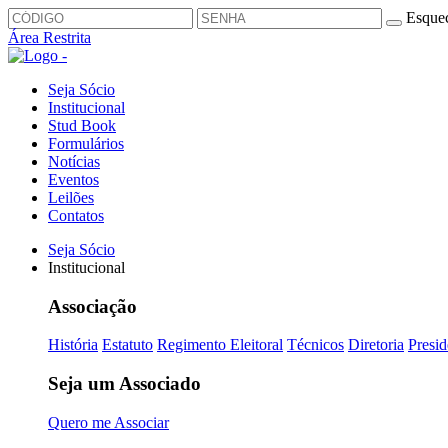
Esquec
Área Restrita
Seja Sócio
Institucional
Stud Book
Formulários
Notícias
Eventos
Leilões
Contatos
Seja Sócio
Institucional
Associação
História
Estatuto
Regimento Eleitoral
Técnicos
Diretoria
Presid
Seja um Associado
Quero me Associar