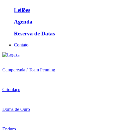
Leilões
Agenda
Reserva de Datas
Contato
Campereada / Team Penning
Crioulaço
Doma de Ouro
Enduro