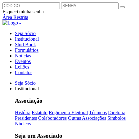
Esqueci minha senha
Área Restrita
Seja Sócio
Institucional
Stud Book
Formulários
Notícias
Eventos
Leilões
Contatos
Seja Sócio
Institucional
Associação
História
Estatuto
Regimento Eleitoral
Técnicos
Diretoria
Presidentes
Colaboradores
Outras Associações
Símbolos
Núcleos
Seja um Associado